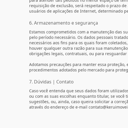
para atender tais pedidos no menor espaço de tem
requisição de exclusão, será respeitado o prazo 
usuários de aplicações de Internet, determinado pel
6. Armazenamento e segurança
Estamos comprometidos com a manutenção das sua
pelo período necessário. Os dados pessoais trata
necessários aos fins para os quais foram coletados,
houver qualquer outra razão para sua manutenção
obrigações legais, contratuais, ou para resguardar 
Adotamos precauções para manter essa proteção,
procedimentos adotados pelo mercado para proteg
7. Dúvidas | Contato
Caso você entenda que seus dados foram utilizados
ou com as suas escolhas enquanto titular, se você 
sugestões, ou, ainda, caso queira solicitar a corr
através do endereço de e-mail contato@keruimovei