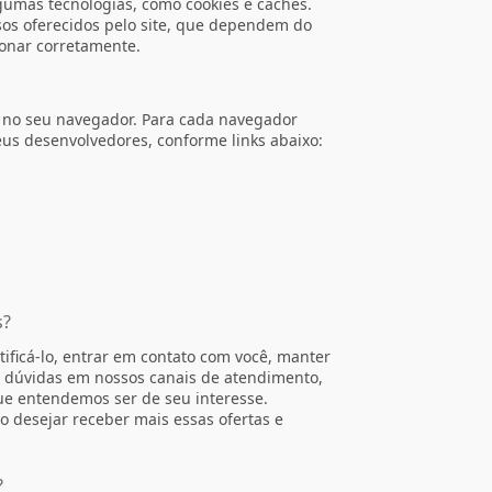
gumas tecnologias, como cookies e caches.
sos oferecidos pelo site, que dependem do
ionar corretamente.
e no seu navegador. Para cada navegador
eus desenvolvedores, conforme links abaixo:
s?
ificá-lo, entrar em contato com você, manter
 e dúvidas em nossos canais de atendimento,
que entendemos ser de seu interesse.
 desejar receber mais essas ofertas e
?