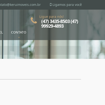
ntato@keruimoveis.com.br
Ligamos para você
Ligue para nós!
(47) 3435-8503 (47)
99929-4893
EL
CONTATO