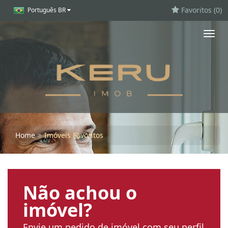
Favoritos (
0
)
Português BR
Toggl
navig
Home
Imóveis Favoritos
Não achou o
imóvel?
Envie um pedido de imóvel com seu perfil