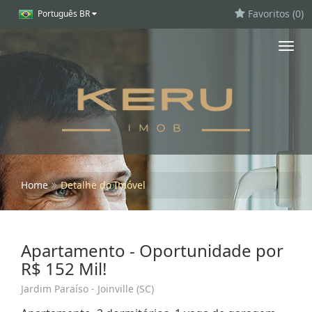
Favoritos (
0
)
Português BR
Toggl
navig
Home
Detalhe do Imóvel
Apartamento - Oportunidade por
R$ 152 Mil!
Jardim Paraíso - Joinville (SC)