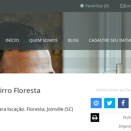
Favoritos (
0
)
co
INÍCIO
QUEM SOMOS
BLOG
CADASTRE SEU IMÓV
irro Floresta
Adicionar ao fav
 locação. Floresta, Joinville (SC)
Fich
Impre