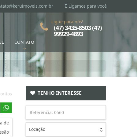
ntato@keruimoveis.com.br
Ligamos para você
Ligue para nós!
(47) 3435-8503 (47)
99929-4893
EL
CONTATO
TENHO INTERESSE
oritos
a de
Locação
ssão