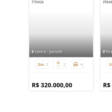
ITINGA
PIRA
Centro - Joinville
Pira
2
2
4
R$ 320.000,00
R$