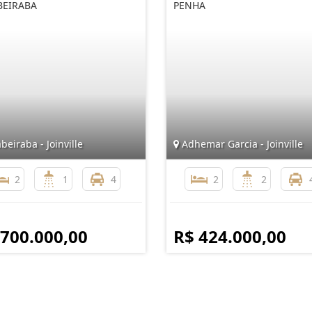
BEIRABA
PENHA
beiraba - Joinville
Adhemar Garcia - Joinville
2
1
4
2
2
 700.000,00
R$ 424.000,00