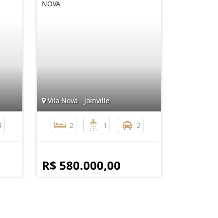
NOVA
Vila Nova - Joinville
4
2
1
2
R$ 580.000,00