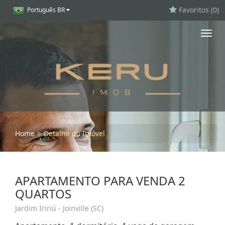
Favoritos (
0
)
Português BR
Toggl
navig
Home
Detalhe do Imóvel
APARTAMENTO PARA VENDA 2
QUARTOS
Jardim Iririú - Joinville (SC)