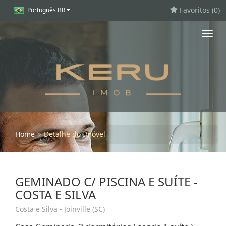
Favoritos (
0
)
Português BR
Toggl
navig
Home
Detalhe do Imóvel
GEMINADO C/ PISCINA E SUÍTE -
COSTA E SILVA
Costa e Silva - Joinville (SC)