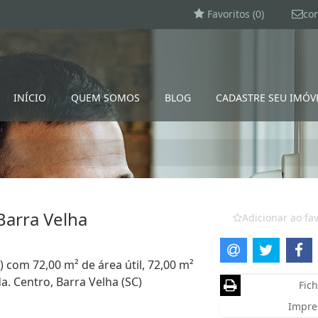
Favoritos (
0
)
co
INÍCIO
QUEM SOMOS
BLOG
CADASTRE SEU IMÓV
Barra Velha
Adicionar ao fav
) com 72,00 m² de área útil, 72,00 m²
a. Centro, Barra Velha (SC)
Fich
Impre