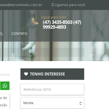
ntato@keruimoveis.com.br
Ligamos para você
Ligue para nós!
(47) 3435-8503 (47)
99929-4893
EL
CONTATO
TENHO INTERESSE
oritos
a de
Venda
ssão