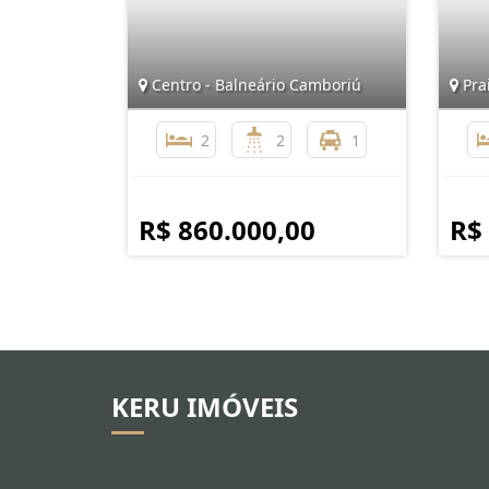
Centro - Balneário Camboriú
Prai
2
2
1
R$ 860.000,00
R$
KERU IMÓVEIS