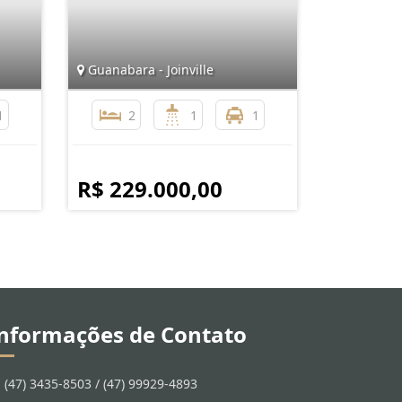
Guanabara - Joinville
1
2
1
1
R$ 229.000,00
nformações de Contato
(47) 3435-8503 / (47) 99929-4893