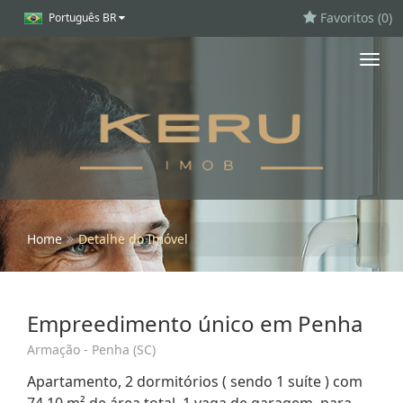
Favoritos (
0
)
Português BR
Toggl
navig
Home
Detalhe do Imóvel
Empreedimento único em Penha
Armação - Penha (SC)
Apartamento, 2 dormitórios ( sendo 1 suíte ) com