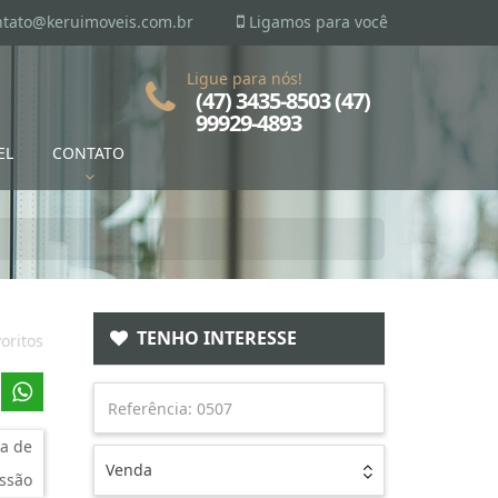
ntato@keruimoveis.com.br
Ligamos para você
Ligue para nós!
(47) 3435-8503 (47)
99929-4893
EL
CONTATO
TENHO INTERESSE
oritos
a de
Venda
ssão