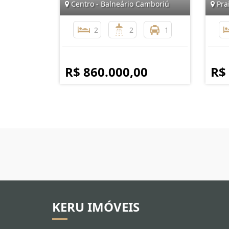
Centro - Balneário Camboriú
Prai
2
2
1
R$ 860.000,00
R$
KERU IMÓVEIS