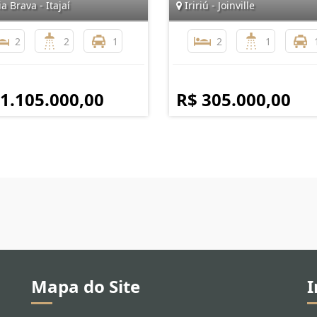
a Brava - Itajaí
Iririú - Joinville
2
2
1
2
1
 1.105.000,00
R$ 305.000,00
Mapa do Site
I