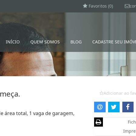
Favoritos (
0
)
co
INÍCIO
QUEM SOMOS
BLOG
CADASTRE SEU IMÓV
omeça.
Adicionar ao fav
e área total, 1 vaga de garagem,
Fich
Impre