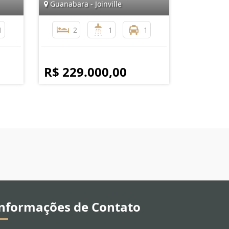
Guanabara - Joinville
1
2
1
1
R$ 229.000,00
nformações de Contato