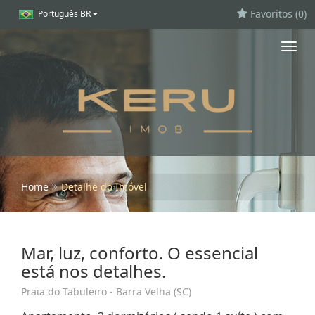
Favoritos (
0
)
Português BR
Toggl
navig
Home
Detalhe do Imóvel
Mar, luz, conforto. O essencial
está nos detalhes.
Praia do Tabuleiro - Barra Velha (SC)