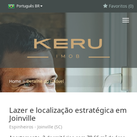
Favoritos (
0
)
Português BR
Toggl
navig
Home
Detalhe do Imóvel
Lazer e localização estratégica em
Joinville
Espinheiros - Joinville (SC)