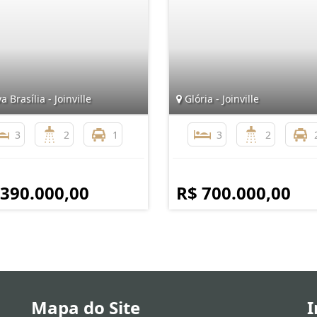
 Brasília - Joinville
Glória - Joinville
3
2
1
3
2
 390.000,00
R$ 700.000,00
Mapa do Site
I