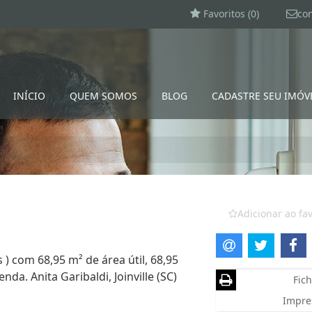
Favoritos (
0
)
co
INÍCIO
QUEM SOMOS
BLOG
CADASTRE SEU IMÓV
Adicionar ao fav
 ) com 68,95 m² de área útil, 68,95
da. Anita Garibaldi, Joinville (SC)
Fich
Impre