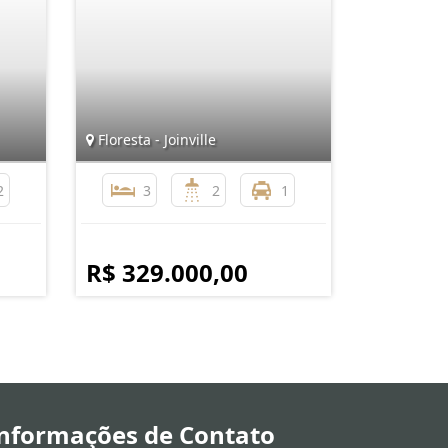
Floresta - Joinville
2
3
2
1
R$ 329.000,00
nformações de Contato