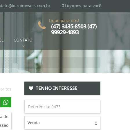
ntato@keruimoveis.com.br
Ligamos para você
Ligue para nós!
(47) 3435-8503 (47)
99929-4893
EL
CONTATO
TENHO INTERESSE
oritos
a de
Venda
ssão