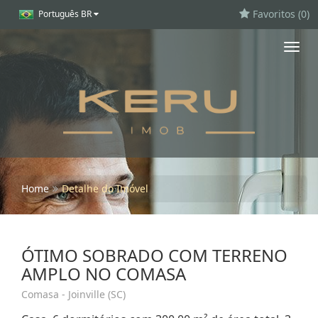
Favoritos (
0
)
Português BR
Toggl
navig
Home
Detalhe do Imóvel
ÓTIMO SOBRADO COM TERRENO
AMPLO NO COMASA
Comasa - Joinville (SC)