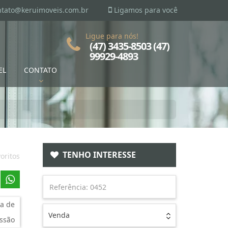
ntato@keruimoveis.com.br
Ligamos para você
Ligue para nós!
(47) 3435-8503 (47)
99929-4893
EL
CONTATO
TENHO INTERESSE
oritos
a de
Venda
ssão