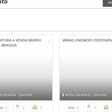
nto
Ab
RTURA A VENDA BAIRRO
VÁRIAS UNIDADES DISPONIEV
 BRASILIA
 Brasília - Joinville
Anita Garibaldi - Joinville
3
2
1
3
3