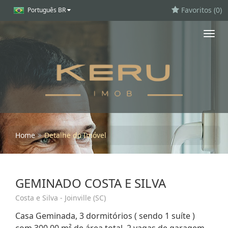
Favoritos (
0
)
Português BR
Toggl
navig
Home
Detalhe do Imóvel
GEMINADO COSTA E SILVA
Costa e Silva - Joinville (SC)
Casa Geminada, 3 dormitórios ( sendo 1 suíte )