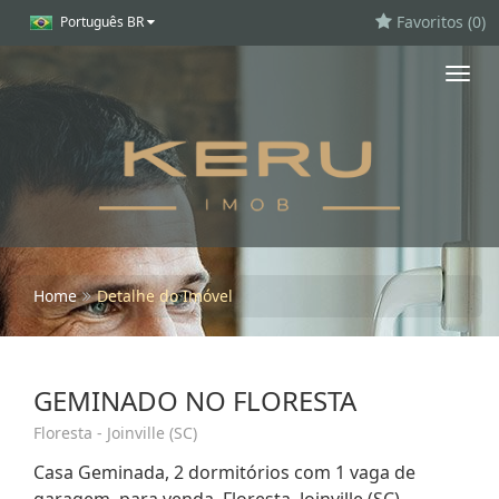
Favoritos (
0
)
Português BR
Toggl
navig
Home
Detalhe do Imóvel
GEMINADO NO FLORESTA
Floresta - Joinville (SC)
Casa Geminada, 2 dormitórios com 1 vaga de