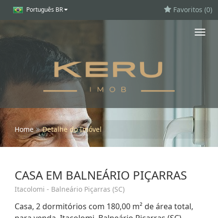
Favoritos (
0
)
Português BR
Toggl
navig
Home
Detalhe do Imóvel
CASA EM BALNEÁRIO PIÇARRAS
Itacolomi - Balneário Piçarras (SC)
Casa, 2 dormitórios com 180,00 m² de área total,