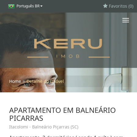
Favoritos (
0
)
Português BR
Toggl
navig
Home
Detalhe do Imóvel
APARTAMENTO EM BALNEÁRIO
PICARRAS
Itacolomi - Balneário Piçarras (SC)