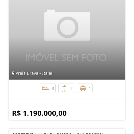
Praia Brava - Itajaí
3
2
1
R$ 1.190.000,00