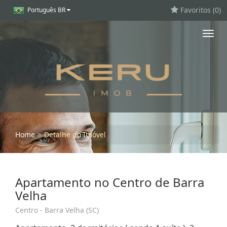
Favoritos (
0
)
Português BR
Toggl
navig
Home
Detalhe do Imóvel
Apartamento no Centro de Barra
Velha
Centro - Barra Velha (SC)